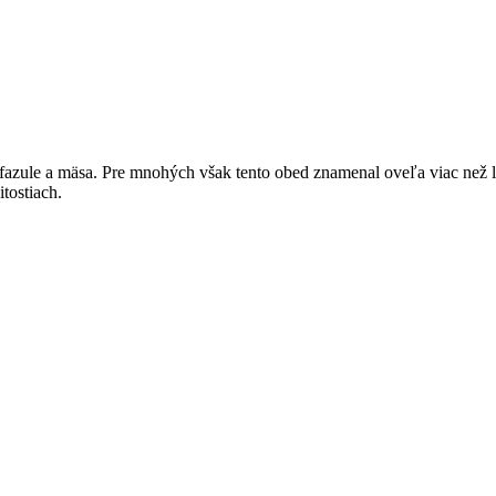
e, fazule a mäsa. Pre mnohých však tento obed znamenal oveľa viac než l
tostiach.