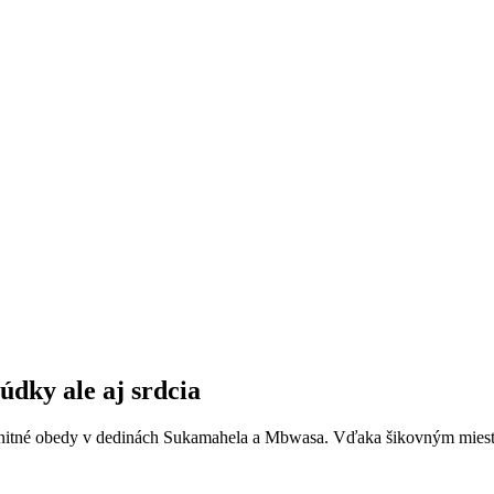
údky ale aj srdcia
nitné obedy v dedinách Sukamahela a Mbwasa. Vďaka šikovným miestny