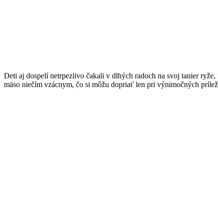
Deti aj dospelí netrpezlivo čakali v dlhých radoch na svoj tanier ryž
mäso niečím vzácnym, čo si môžu dopriať len pri výnimočných príleži