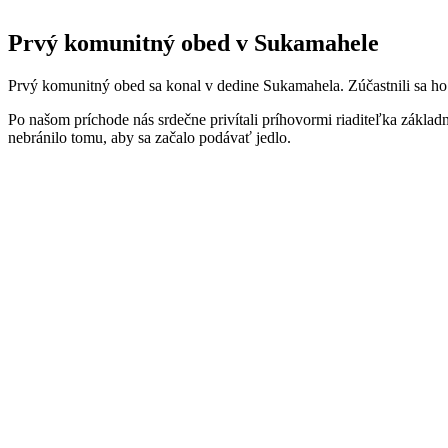
Prvý komunitný obed v Sukamahele
Prvý komunitný obed sa konal v dedine Sukamahela. Zúčastnili sa ho ob
Po našom príchode nás srdečne privítali príhovormi riaditeľka základnej
nebránilo tomu, aby sa začalo podávať jedlo.