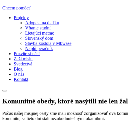
Chcem pomôcť
Projekty
Adopcia na diaľku
Vŕtanie studní
Lietajúci matrac
Slovenský dom
Stavba kostola v Mbwase
Naplň peračník
Pozvite si nás!
Zaži misiu
Svedectvá
Blog
O nás
Kontakt
Komunitné obedy, ktoré nasýtili nie len žal
Počas našej misijnej cesty sme mali možnosť zorganizovať dva komu
komunitu, sa tieto dni stali nezabudnuteľnými okamihmi.